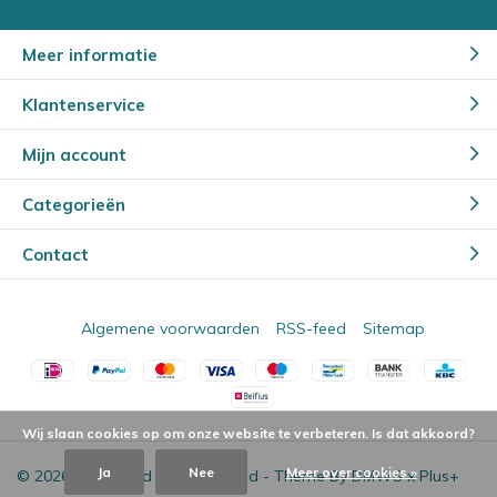
Meer informatie
Klantenservice
Mijn account
Categorieën
Contact
Algemene voorwaarden
RSS-feed
Sitemap
Wij slaan cookies op om onze website te verbeteren. Is dat akkoord?
Ja
Nee
Meer over cookies »
© 2026 - Powered by
Lightspeed
- Theme By
DMWS
x
Plus+