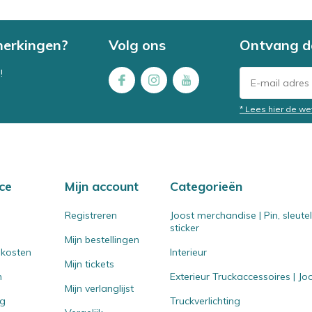
merkingen?
Volg ons
Ontvang d
!
* Lees hier de we
ce
Mijn account
Categorieën
Registreren
Joost merchandise | Pin, sleut
sticker
Mijn bestellingen
 kosten
Interieur
Mijn tickets
n
Exterieur Truckaccessoires | J
Mijn verlanglijst
ng
Truckverlichting