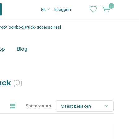
0
NL
Inloggen
root aanbod truck-accessoires!
op
Blog
uck
(0)
Sorteren op: