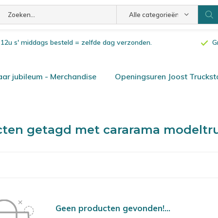
Alle categorieën
or 12u s' middags besteld = zelfde dag verzonden.
G
ar jubileum - Merchandise
Openingsuren Joost Truckst
cten getagd met cararama modeltr
Geen producten gevonden!...