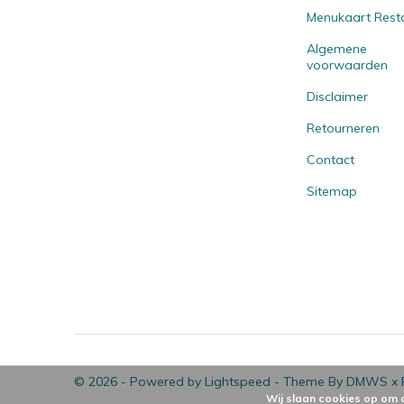
Menukaart Rest
Algemene
voorwaarden
Disclaimer
Retourneren
Contact
Sitemap
© 2026 - Powered by
Lightspeed
- Theme By
DMWS
x
Wij slaan cookies op om 