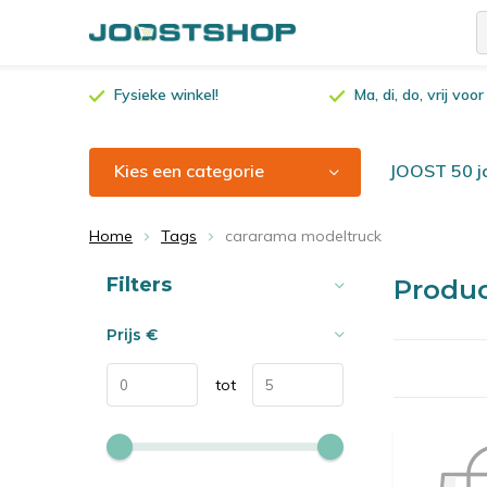
Fysieke winkel!
Ma, di, do, vrij vo
Kies een categorie
JOOST 50 ja
Home
Tags
cararama modeltruck
Sorteren op:
Filters
Produ
Prijs
€
tot