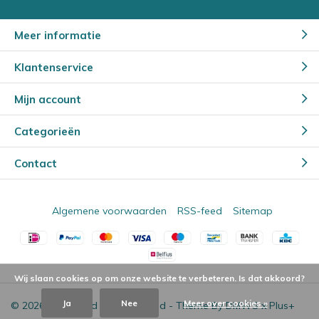
Meer informatie
Klantenservice
Mijn account
Categorieën
Contact
Algemene voorwaarden
RSS-feed
Sitemap
Wij slaan cookies op om onze website te verbeteren. Is dat akkoord?
Ja
Nee
Meer over cookies »
© 2026 - Powered by
Lightspeed
- Theme By
DMWS
x
Plus+