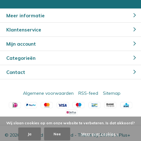
Meer informatie
Klantenservice
Mijn account
Categorieën
Contact
Algemene voorwaarden
RSS-feed
Sitemap
Wij slaan cookies op om onze website te verbeteren. Is dat akkoord?
Ja
Nee
Meer over cookies »
© 2026 - Powered by
Lightspeed
- Theme By
DMWS
x
Plus+