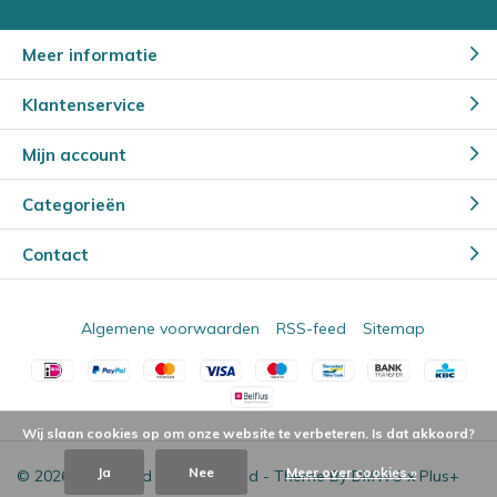
Meer informatie
Klantenservice
Mijn account
Categorieën
Contact
Algemene voorwaarden
RSS-feed
Sitemap
Wij slaan cookies op om onze website te verbeteren. Is dat akkoord?
Ja
Nee
Meer over cookies »
© 2026 - Powered by
Lightspeed
- Theme By
DMWS
x
Plus+