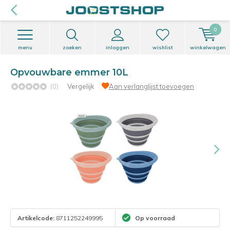
0
menu
zoeken
inloggen
wishlist
winkelwagen
Opvouwbare emmer 10L
(0)
Vergelijk
Aan verlanglijst toevoegen
Artikelcode:
8711252249995
Op voorraad