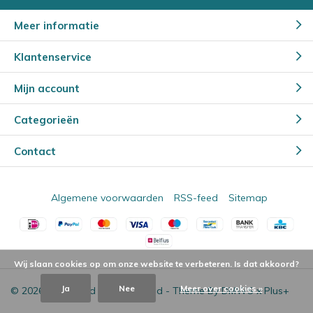
Meer informatie
Klantenservice
Mijn account
Categorieën
Contact
Algemene voorwaarden
RSS-feed
Sitemap
Wij slaan cookies op om onze website te verbeteren. Is dat akkoord?
Ja
Nee
Meer over cookies »
© 2026 - Powered by
Lightspeed
- Theme By
DMWS
x
Plus+