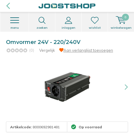
0
menu
zoeken
inloggen
wishlist
winkelwagen
Omvormer 24V - 220/240V
(0)
Vergelijk
Aan verlanglijst toevoegen
Artikelcode:
8000692981481
Op voorraad