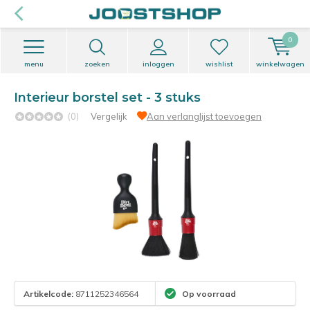
0
menu
zoeken
inloggen
wishlist
winkelwagen
Interieur borstel set - 3 stuks
(0)
Vergelijk
Aan verlanglijst toevoegen
Artikelcode:
8711252346564
Op voorraad