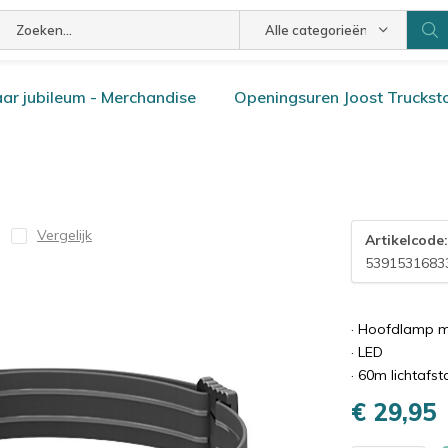
Alle categorieën
ar jubileum - Merchandise
Openingsuren Joost Truckst
Vergelijk
Artikelcode
5391531683
· Hoofdlamp m
· LED
· 60m lichtafs
€ 29,95