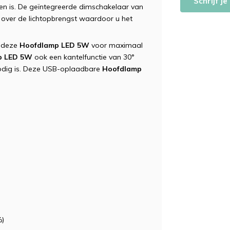
Schrijf j
en is. De geïntegreerde dimschakelaar van
e over de lichtopbrengst waardoor u het
t deze
Hoofdlamp LED 5W
voor maximaal
p LED 5W
ook een kantelfunctie van 30°
 nodig is. Deze USB-oplaadbare
Hoofdlamp
%)