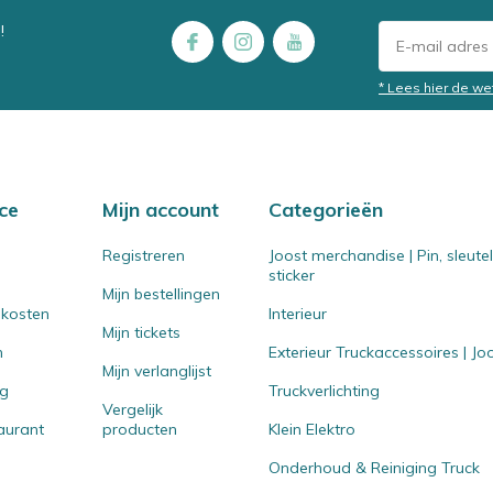
!
* Lees hier de we
ce
Mijn account
Categorieën
Registreren
Joost merchandise | Pin, sleut
sticker
Mijn bestellingen
 kosten
Interieur
Mijn tickets
n
Exterieur Truckaccessoires | J
Mijn verlanglijst
ng
Truckverlichting
Vergelijk
aurant
producten
Klein Elektro
Onderhoud & Reiniging Truck