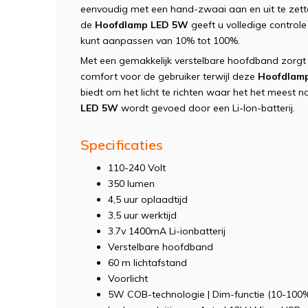
eenvoudig met een hand-zwaai aan en uit te zett
de
Hoofdlamp LED 5W
geeft u volledige control
kunt aanpassen van 10% tot 100%.
Met een gemakkelijk verstelbare hoofdband zorg
comfort voor de gebruiker terwijl deze
Hoofdlam
biedt om het licht te richten waar het het meest
LED 5W
wordt gevoed door een Li-Ion-batterij.
Specificaties
110-240 Volt
350 lumen
4,5 uur oplaadtijd
3,5 uur werktijd
3.7v 1400mA Li-ionbatterij
Verstelbare hoofdband
60 m lichtafstand
Voorlicht
5W COB-technologie | Dim-functie (10-100