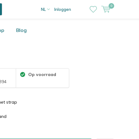
0
NL
Inloggen
op
Blog
:
Op voorraad
394
et strap
tand