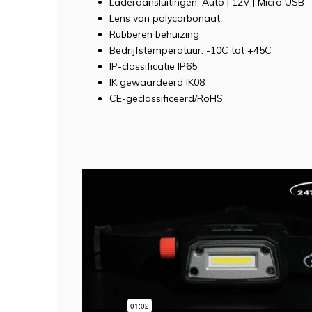
Laderaansluitingen: Auto | 12V | Micro USB
Lens van polycarbonaat
Rubberen behuizing
Bedrijfstemperatuur: -10C tot +45C
IP-classificatie IP65
IK gewaardeerd IK08
CE-geclassificeerd/RoHS