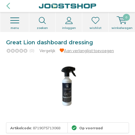
0
menu
zoeken
inloggen
wishlist
winkelwagen
Great Lion dashboard dressing
(0)
Vergelijk
Aan verlanglijst toevoegen
Artikelcode:
8719075713068
Op voorraad