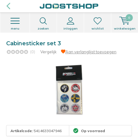
0
menu
zoeken
inloggen
wishlist
winkelwagen
Cabinesticker set 3
(0)
Vergelijk
Aan verlanglijst toevoegen
Artikelcode:
5414633047946
Op voorraad