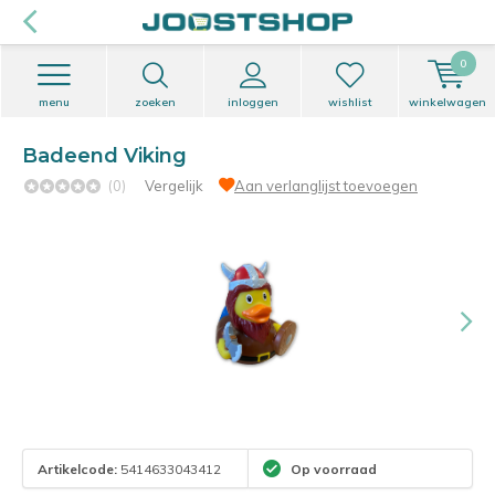
0
menu
zoeken
inloggen
wishlist
winkelwagen
Badeend Viking
(0)
Vergelijk
Aan verlanglijst toevoegen
Artikelcode:
5414633043412
Op voorraad