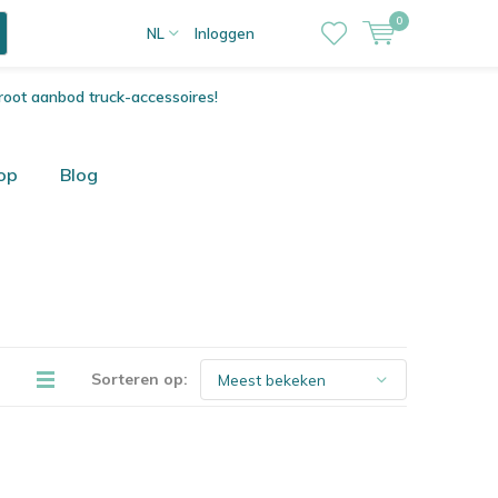
0
NL
Inloggen
root aanbod truck-accessoires!
op
Blog
Sorteren op: