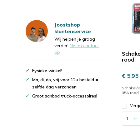
Joostshop
klantenservice
Wij helpen je graag
verder!
Neem contact
op
Schake
rood
Fysieke winkel!
€ 5,95
Ma, di, do, vrij voor 12u besteld =
zelfde dag verzonden
Schakelaa
35A rood
Groot aanbod truck-accessoires!
Verge