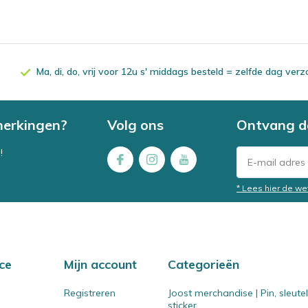
Ma, di, do, vrij voor 12u s' middags besteld = zelfde dag ver
merkingen?
Volg ons
Ontvang d
!
* Lees hier de we
ce
Mijn account
Categorieën
Registreren
Joost merchandise | Pin, sleut
sticker