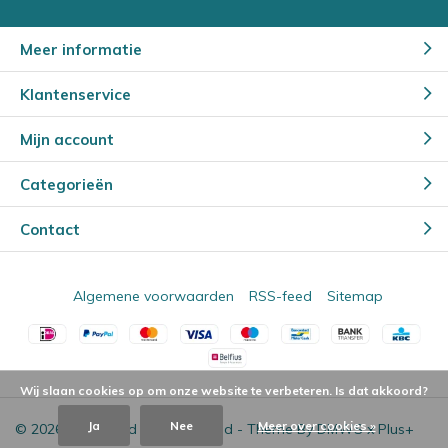
Meer informatie
Klantenservice
Mijn account
Categorieën
Contact
Algemene voorwaarden
RSS-feed
Sitemap
Wij slaan cookies op om onze website te verbeteren. Is dat akkoord?
Ja
Nee
Meer over cookies »
© 2026 - Powered by
Lightspeed
- Theme By
DMWS
x
Plus+